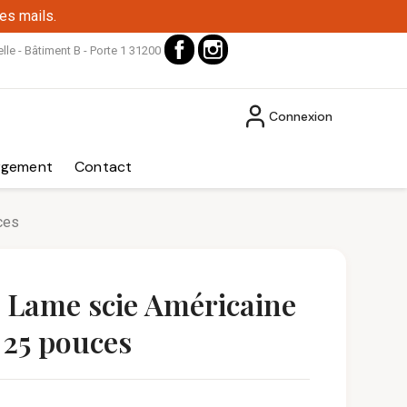
es mails.
Facebook
Instagram
le - Bâtiment B - Porte 1 31200
Connexion
rgement
Contact
ces
: Lame scie Américaine
 25 pouces