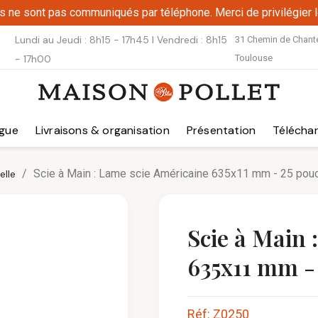
fs ne sont pas communiqués par téléphone. Merci de privilégier l
Lundi au Jeudi : 8h15 - 17h45 I Vendredi : 8h15
31 Chemin de Chantel
- 17h00
Toulouse
gue
Livraisons & organisation
Présentation
Télécha
Scie à Main : Lame scie Américaine 635x11 mm - 25 pou
elle
Scie à Main 
635x11 mm -
Réf: Z0250