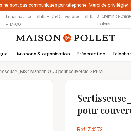
fs ne sont pas communiqués par téléphone. Merci de privilégier l
Lundi au Jeudi : 8h15 - 17h45 I Vendredi : 8h15
31 Chemin de Chantel
- 17h00
Toulouse
gue
Livraisons & organisation
Présentation
Télécha
tisseuse_MS : Mandrin Ø 73 pour couvercle SPEM
Sertisseuse
pour couver
Réf: Z4273