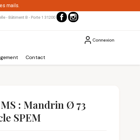
es mails.
Facebook
Instagram
le - Bâtiment B - Porte 1 31200
Connexion
rgement
Contact
_MS : Mandrin Ø 73
cle SPEM