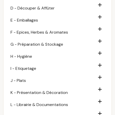

D - Découper & Affûter

E - Emballages

F - Epices, Herbes & Aromates

G - Préparation & Stockage

H - Hygiène

I - Etiquetage

J - Plats

K - Présentation & Décoration

L - Librairie & Documentations
