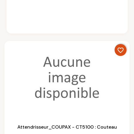
favorite_border
Attendrisseur_COUPAX - CT5100 : Couteau