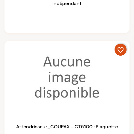
Indépendant
favorite_border
Attendrisseur_COUPAX - CT5100 : Plaquette