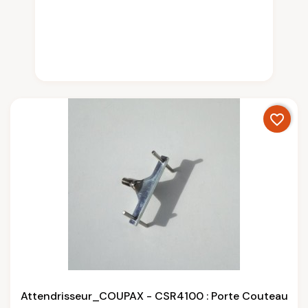
favorite_border
Attendrisseur_COUPAX - CSR4100 : Porte Couteau