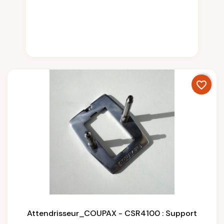
favorite_border
Attendrisseur_COUPAX - CSR4100 : Support