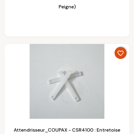
Peigne)
favorite_border
Attendrisseur_COUPAX - CSR4100 : Entretoise