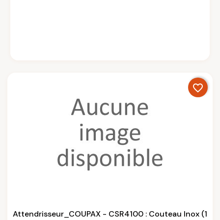
favorite_border
Attendrisseur_COUPAX - CSR4100 : Couteau Inox (1