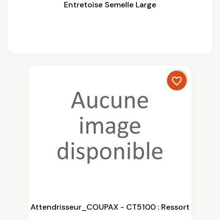
Entretoise Semelle Large
favorite_border
Attendrisseur_COUPAX - CT5100 : Ressort