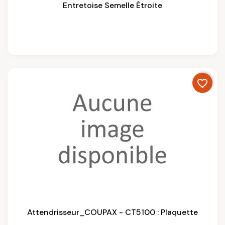
Entretoise Semelle Étroite
favorite_border
Attendrisseur_COUPAX - CT5100 : Plaquette