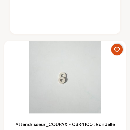
favorite_border
Attendrisseur_COUPAX - CSR4100 : Rondelle