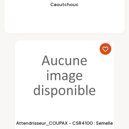
Caoutchouc
favorite_border
Attendrisseur_COUPAX - CSR4100 : Semelle